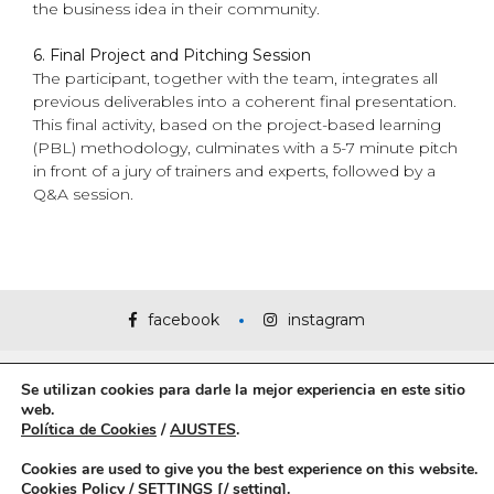
the business idea in their community.
6. Final Project and Pitching Session
The participant, together with the team, integrates all
previous deliverables into a coherent final presentation.
This final activity, based on the project-based learning
(PBL) methodology, culminates with a 5-7 minute pitch
in front of a jury of trainers and experts, followed by a
Q&A session.
facebook
instagram
Se utilizan cookies para darle la mejor experiencia en este sitio
web.
Política de Cookies
/
AJUSTES
.
Copyright ©INNETICA. All Rights Reserved.
Cookies are used to give you the best experience on this website.
Cookies Policy
/
SETTINGS [/ setting].